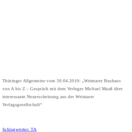
REZENSION: KLEINES
LEXIKON BAUHAUS
WEIMAR [TA]
by UV in
Rezensionen
Thüringer Allgemeine vom 30.04.2010: „Weimarer Bauhaus
von A bis Z – Gespräch mit dem Verleger Michael Maaß über
interessante Neuerscheinung aus der Weimarer
Verlagsgesellschaft“
Schlagwörter:
TA