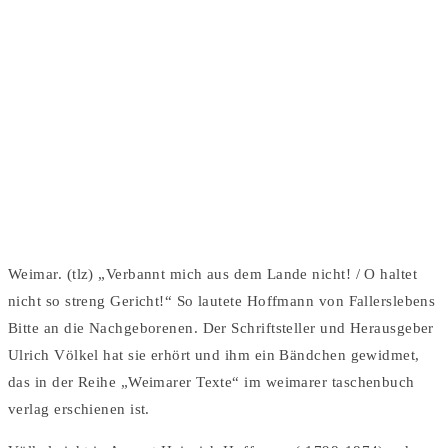
REZENSION: „HALTET
NICHT SO STRENG
GERICHT!“
by UV in
Rezensionen
Weimar. (tlz) „Verbannt mich aus dem Lande nicht! / O haltet
nicht so streng Gericht!“ So lautete Hoffmann von Fallerslebens
Bitte an die Nachgeborenen. Der Schriftsteller und Herausgeber
Ulrich Völkel hat sie erhört und ihm ein Bändchen gewidmet,
das in der Reihe „Weimarer Texte“ im weimarer taschenbuch
verlag erschienen ist.