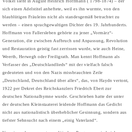
Völkel sieht in August Heinrich Hoffmann ( 1798-1874) – der
sich einen Adelstitel anheftete, weil es ihn wurmte, von den
blaublütigen Fräuleins nicht als standesgemäß betrachtet zu
werden – einen sprachgewaltigen Dichter des 19. Jahrhunderts.
Hoffmann von Fallersleben gehörte zu jener „Vormärz“-
Generation, die zwischen Aufbruch und Anpassung, Revolution
und Restauration geistig fast zerrissen wurde, wie auch Heine,
Weerth, Herwegh oder Freiligrath. Man kennt Hoffmann als
Verfasser des „Deutschlandlieds“ mit der vielfach falsch
gedeuteten und von den Nazis missbrauchten Zeile
„Deutschland, Deutschland über alles“, das, von Haydn vertont,
1922 per Dekret des Reichskanzlers Friedrich Ebert zur
deutschen Nationalhymne wurde. Geschrieben hatte der unter
der deutschen Kleinstaaterei leidende Hoffmann das Gedicht
nicht aus nationalistisch überheblicher Gesinnung, sondern aus
tiefster Sehnsucht nach einem „einig Vaterland“.